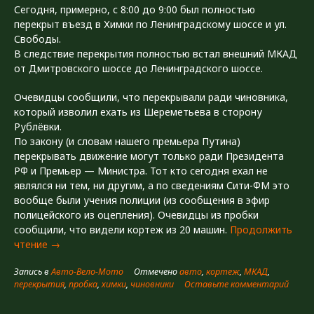
Сегодня, примерно, с 8:00 до 9:00 был полностью
перекрыт въезд в Химки по Ленинградскому шоссе и ул.
Свободы.
В следствие перекрытия полностью встал внешний МКАД
от Дмитровского шоссе до Ленинградского шоссе.
Очевидцы сообщили, что перекрывали ради чиновника,
который изволил ехать из Шереметьева в сторону
Рублёвки.
По закону (и словам нашего премьера Путина)
перекрывать движение могут только ради Президента
РФ и Премьер — Министра. Тот кто сегодня ехал не
являлся ни тем, ни другим, а по сведениям Сити-ФМ это
вообще были учения полиции (из сообщения в эфир
полицейского из оцепления). Очевидцы из пробки
сообщили, что видели кортеж из 20 машин.
Продолжить
«Перекрытие
чтение
→
движения
Запись в
Авто-Вело-Мото
Отмечено
авто
,
кортеж
,
МКАД
,
в
перекрытия
,
пробка
,
химки
,
чиновники
Оставьте комментарий
Химках.»