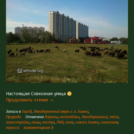
Настоящая Совхозная улица
«Пастбище»
Продолжить чтение
→
Запись в
Город
,
Левобережный мкрн г. о. Химки
,
Природа
Отмечено
бараны
,
коттеджи
,
Левобережный
,
лето
,
новостройки
,
овцы
,
пастух
,
ПИК
,
поле
,
совхоз Химки
,
совхозная
,
трасса
комментариев 8