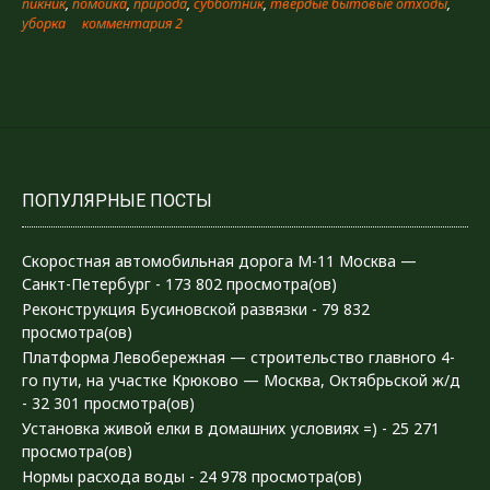
пикник
,
помойка
,
природа
,
субботник
,
твёрдые бытовые отходы
,
уборка
комментария 2
ПОПУЛЯРНЫЕ ПОСТЫ
Скоростная автомобильная дорога М-11 Москва —
Санкт-Петербург
- 173 802 просмотра(ов)
Реконструкция Бусиновской развязки
- 79 832
просмотра(ов)
Платформа Левобережная — строительство главного 4-
го пути, на участке Крюково — Москва, Октябрьской ж/д
- 32 301 просмотра(ов)
Установка живой елки в домашних условиях =)
- 25 271
просмотра(ов)
Нормы расхода воды
- 24 978 просмотра(ов)