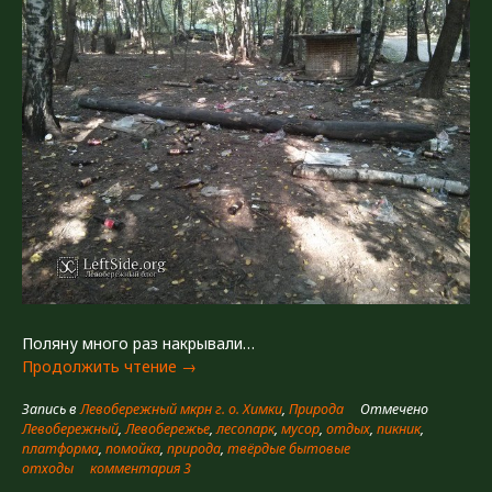
Поляну много раз накрывали…
«Поляна»
Продолжить чтение
→
Запись в
Левобережный мкрн г. о. Химки
,
Природа
Отмечено
Левобережный
,
Левобережье
,
лесопарк
,
мусор
,
отдых
,
пикник
,
платформа
,
помойка
,
природа
,
твёрдые бытовые
отходы
комментария 3