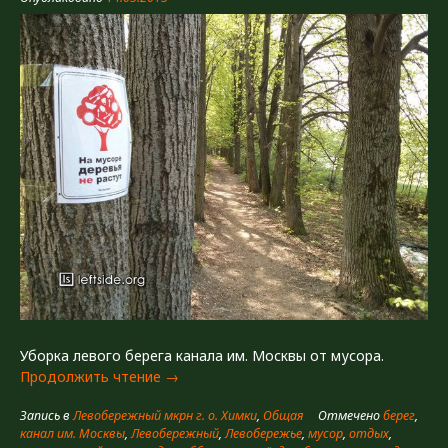
Уборка левого берега канала им. Москвы от мусора.
«Не
Продолжить чтение
→
мусори!»
Запись в
Левобережный мкрн г. о. Химки
,
Общая
Отмечено
берег
,
канал им. Москвы
,
Левобережный
,
Левобережье
,
мусор
,
отдых
,