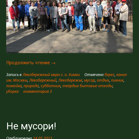
«Сбор
Продолжить чтение
→
мусора»
Запись в
Левобережный мкрн г. о. Химки
Отмечено
берег
,
канал
им. Москвы
,
Левобережный
,
Левобережье
,
мусор
,
отдых
,
пикник
,
помойка
,
природа
,
субботник
,
твёрдые бытовые отходы
,
уборка
комментария 3
Не мусори!
Опубликовано
14.05.2013