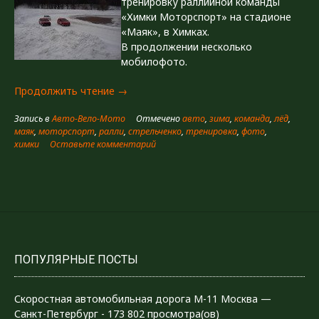
тренировку раллийной команды
«Химки Моторспорт» на стадионе
«Маяк», в Химках.
В продолжении несколько
мобилофото.
«Химки
Продолжить чтение
→
Моторспорт»
Запись в
Авто-Вело-Мото
Отмечено
авто
,
зима
,
команда
,
лёд
,
маяк
,
моторспорт
,
ралли
,
стрельченко
,
тренировка
,
фото
,
химки
Оставьте комментарий
ПОПУЛЯРНЫЕ ПОСТЫ
Скоростная автомобильная дорога М-11 Москва —
Санкт-Петербург
- 173 802 просмотра(ов)