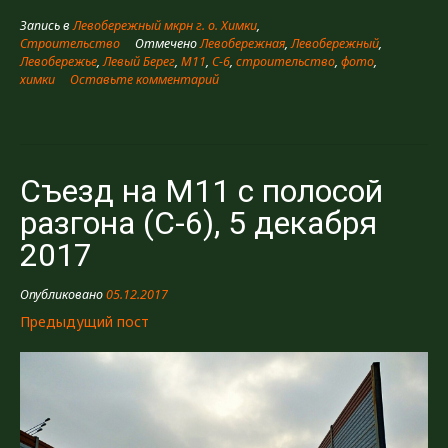
на
Запись в
Левобережный мкрн г. о. Химки
,
М11
Строительство
Отмечено
Левобережная
,
Левобережный
,
с
Левобережье
,
Левый Берег
,
М11
,
С-6
,
строительство
,
фото
,
полосой
химки
Оставьте комментарий
разгона
(C-
6),
4
января
Съезд на М11 с полосой
2018
разгона (C-6), 5 декабря
(5
фото)»
2017
Опубликовано
05.12.2017
Предыдущий пост