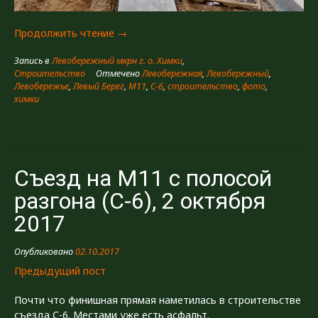
«Съезд
Продолжить чтение
→
на
Запись в
Левобережный мкрн г. о. Химки
,
М11
Строительство
Отмечено
Левобережная
,
Левобережный
,
с
Левобережье
,
Левый Берег
,
М11
,
С-6
,
строительство
,
фото
,
полосой
химки
разгона
(C-
6),
5
ноября
Съезд на М11 с полосой
2017»
разгона (C-6), 2 октября
2017
Опубликовано
02.10.2017
Предыдущий пост
Почти что финишная прямая наметилась в строительстве
съезда С-6. Местами уже есть асфальт.