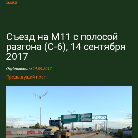
химки
разгона
(C-
6),
2
октября
Съезд на М11 с полосой
2017»
разгона (C-6), 14 сентября
2017
Опубликовано
14.09.2017
Предыдущий пост