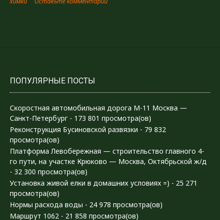
химки
Оставьте комментарий
разгона»
ПОПУЛЯРНЫЕ ПОСТЫ
Скоростная автомобильная дорога М-11 Москва —
Санкт-Петербург
- 173 801 просмотра(ов)
Реконструкция Бусиновской развязки
- 79 832
просмотра(ов)
Платформа Левобережная — строительство главного 4-
го пути, на участке Крюково — Москва, Октябрьской ж/д
- 32 300 просмотра(ов)
Установка живой елки в домашних условиях =)
- 25 271
просмотра(ов)
Нормы расхода воды
- 24 978 просмотра(ов)
Маршрут 1062
- 21 858 просмотра(ов)