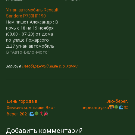
Угнан автомобиль Renault
Sandero Р730НР190
Нам пишет Александр : В
ночь с 18 на 19 ноября
(00.00 - 07-20) от дома
по улице Пожарсого
д.27 угнан автомобиль
Renault Sandero тёмно-
В "Авто-Вело-Мото"
серого цвета с
регистрационным
Запись в
Левобережный мкрн г. о. Химки
знаком Р730НР190. Из
примет: на автомобиле
три вмятины на капоте
от пролетающего камня,
Навигация
на правом заднем крыле
затёртость в 25-30 см.
День города в
Эко-берег,
по
Если Вы…
Химкинском парке Эко-
перезагрузка
🏗
записям
берег 2021
Добавить комментарий