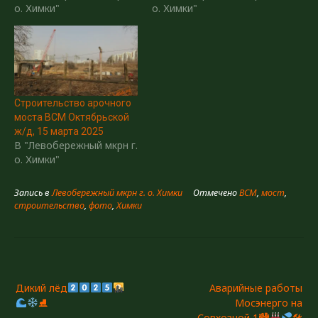
о. Химки"
о. Химки"
Строительство арочного
моста ВСМ Октябрьской
ж/д, 15 марта 2025
В "Левобережный мкрн г.
о. Химки"
Запись в
Левобережный мкрн г. о. Химки
Отмечено
ВСМ
,
мост
,
строительство
,
фото
,
Химки
Навигация
Дикий лёд
Аварийные работы
по
⛸
Мосэнерго на
записям
Совхозной 1🏙
🛠