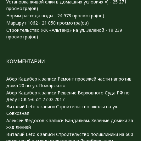
Установка живой елки в домашних условиях =)
- 25 271
просмотра(ов)
Нормы расхода воды
- 24 978 просмотра(ов)
Маршрут 1062
- 21 858 просмотра(ов)
Строительство ЖК «Альтаир» на ул. Зелёной
- 19 239
просмотра(ов)
КОММЕНТАРИИ
Абер Кадабер
к записи
Ремонт проезжей части напротив
дома 20 по ул. Пожарского
Абер Кадабер
к записи
Решение Верховного Суда РФ по
делу ГСК №6 от 27.02.2017
Виталий Leto
к записи
Строительство школы на ул.
Совхозная
Алексей Федосов
к записи
Вандализм. Зелёные домики за
ж/д линией
Виталий Leto
к записи
Строительство поликлиники на 600
посещений в смену стартовало в Левобережном