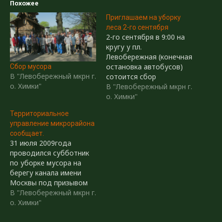
Похожее
Приглашаем на уборку
леса 2-го сентября
2-го сентября в 9:00 на
кругу у пл.
Левобережная (конечная
остановка автобусов)
Сбор мусора
В "Левобережный мкрн г.
сотоится сбор
о. Химки"
желающих принять
В "Левобережный мкрн г.
участие в очистке леса
о. Химки"
от мусора.
Территориальное
Администрация
управление микрорайона
микрорайона обещает
сообщает.
обеспечить инвентарём
31 июля 2009года
всех желающих.Так же
проводился субботник
обещается
по уборке мусора на
дополнительная
берегу канала имени
рабочая сила.
Москвы под призывом
'Левый берег - чистый
В "Левобережный мкрн г.
берег'. В субботнике
о. Химки"
приняло участие 50