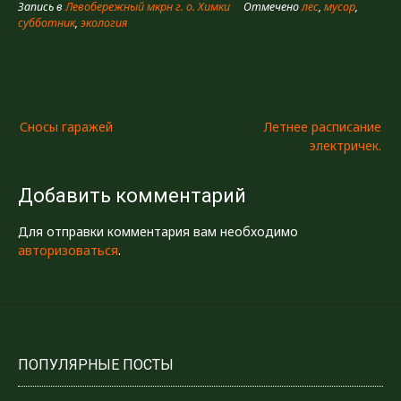
жителей микрорайона
Запись в
Левобережный мкрн г. о. Химки
Отмечено
лес
,
мусор
,
разного возраста. Было
субботник
,
экология
собрано 500 мешков
мусора. Двести мешков
были вывезены на
КАМАЗе, триста на
Навигация
катере. Мы благодарны
всем, кто принимал
Сносы гаражей
Летнее расписание
по
участие по…
электричек.
записям
Добавить комментарий
Для отправки комментария вам необходимо
авторизоваться
.
ПОПУЛЯРНЫЕ ПОСТЫ