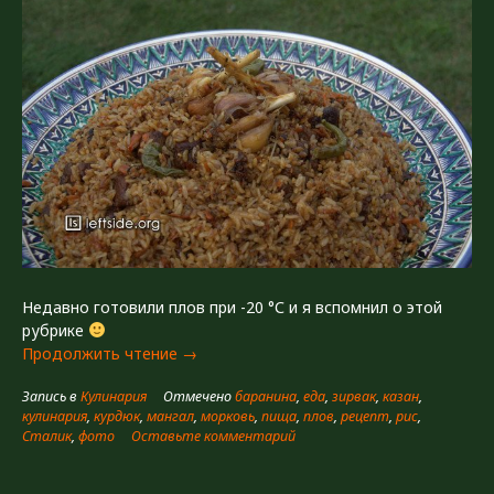
Недавно готовили плов при -20 °С и я вспомнил о этой
рубрике
«Ферганский
Продолжить чтение
→
плов»
Запись в
Кулинария
Отмечено
баранина
,
еда
,
зирвак
,
казан
,
кулинария
,
курдюк
,
мангал
,
морковь
,
пища
,
плов
,
рецепт
,
рис
,
Сталик
,
фото
Оставьте комментарий