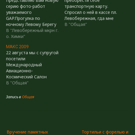
Представляю Вам новую
преобрести себе
серию фото-работ
транспортную карту.
уважаемого
Спросил о ней в кассе пл.
GAP.Прогулка по
Левобережная, гда мне
ночному Левому Берегу
сказали, что
В "Общая"
(много фото):Начнём с
В "Левобережный мкрн г.
транспортные карты у
перекрёстка МОКИ -
о. Химки"
них только заряженные
Психбольница:и пойдём
на месяц. Карту
МАКС 2009
по "Бродвею" в сторону
заряженную на 5 или 10
22 августа мы с супругой
школы №6Перекрёсток у
дней мне продать
посетили
школы №6 и домом 4 по
отказались и послали на
Международный
ул НахимоваСтадион
ст. Химки. P.S. Стоит
Авиационно-
школы №6Перекрёсток у
добавить, что покупать
Космический Салон
музыкальной
билет каждый день мне
МАКС 2009.Далее фото-
В "Общая"
школыПоворот у
обходится…
отчёт об этом
ЦерквиВид на
увлекательном
церковьКлассика жанра:
Запись в
Общая
мероприятии, которое
канал и ж.д. мост
удалось на славу, не
Ресторан "Русь"…
смотря на трагические
события с "Русскими
Навигация
Витязями".Дополнение:
добавлены
Вручение памятных
Тортильи с форелью и
по