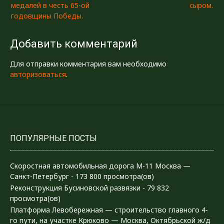
панорамы.Лётная
медалей в честь 65-ой
сыром.
записям
программа МАКС 2009
годовщины Победы.
на 22 августа:Вот на
таких машинах, и не
Добавить комментарий
только на таких,
приехали
милиционеры:Утилизация
Для отправки комментария вам необходимо
старой
авторизоваться
.
техники:Лопасти:Канистрочка
на 200…
ПОПУЛЯРНЫЕ ПОСТЫ
Скоростная автомобильная дорога М-11 Москва —
Санкт-Петербург
- 173 800 просмотра(ов)
Реконструкция Бусиновской развязки
- 79 832
просмотра(ов)
Платформа Левобережная — строительство главного 4-
го пути, на участке Крюково — Москва, Октябрьской ж/д